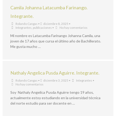
Camila Johanna Latacumba Farinango.
Integrante.
Rolando Cangas
•
diciembre 8, 2025
•
Integrantes
,
publicaciones
•
No hay comentarios
Mi nombre es Latacumba Farinango Johanna Camila, una
joven de 17 años que cursa el último año de Bachillerato.
Me gusta mucho …
Nathaly Angelica Pusda Aguirre. Integrante.
Rolando Cangas
•
diciembre 3, 2025
•
Integrantes
•
No hay comentarios
Soy Nathaly Angelica Pusda Aguirre tengo 19 años,
actualmente estoy estudiando en la universidad técnica
del norte estudio para ser docente en …