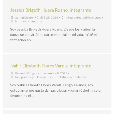
Jessica Brigeth Huera Ruano. Integrante
administrator
•
abril 28, 2026
•
Integrantes
,
publicaciones
•
No hay comentarios
Soy Jessica Brigeth Huera Ruano. Desde los 7 años, la
danza se convirtió en parte esencial de mi vida. Inicié mi
formación en …
Nahir Elizabeth Flores Varela. Integrante.
Rolando Cangas
•
diciembre 8, 2025
•
Integrantes
,
publicaciones
•
No hay comentarios
Soy Nahir Elizabeth Flores Varela Tengo 14 años, soy
estudiante, me gusta danzar, dibujar y jugar fútbol mi color
favorito es el …