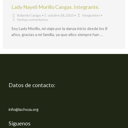
Lady Nayeli Morillo Cangas. Integrante.
Rolando Cangas
•
octubre 28, 2025
•
Integrantes
•
No hay comentarios
Soy Lady Morillo, mi viaje por la danza inicio desde los 8
años, gracias a mi familia, ya que ellos siempre han …
Datos de contacto:
info@lachoza.org
Síguenos