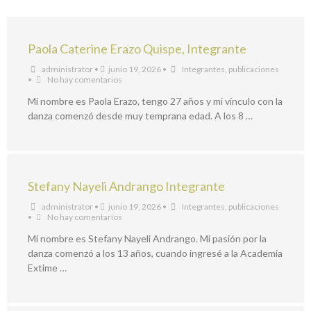
Paola Caterine Erazo Quispe, Integrante
administrator
•
junio 19, 2026
•
Integrantes
,
publicaciones
•
No hay comentarios
Mi nombre es Paola Erazo, tengo 27 años y mi vínculo con la
danza comenzó desde muy temprana edad. A los 8 …
Stefany Nayeli Andrango Integrante
administrator
•
junio 19, 2026
•
Integrantes
,
publicaciones
•
No hay comentarios
Mi nombre es Stefany Nayeli Andrango. Mi pasión por la
danza comenzó a los 13 años, cuando ingresé a la Academia
Extime …