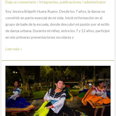
Deja un comentario
/
Integrantes
,
publicaciones
/
administrator
Soy Jessica Brigeth Huera Ruano. Desde los 7 años, la danza se
convirtió en parte esencial de mi vida. Inicié mi formación en el
grupo de baile de la escuela, donde descubrí mi pasión por el estilo
de danza urbana. Durante mi niñez, entre los 7 y 12 años, participé
en mis primeras presentaciones escolares y
Leer más »
Nahir
Elizabeth
Flores
Varela.
Integrante.