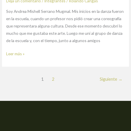
Deja un comentario
/
Integrantes
/
Rolando Cangas
Soy Andrea Mishell Serrano Mugmal. Mis inicios en la danza fueron
en la escuela, cuando un profesor nos pidió crear una coreografía
que representara alguna cultura. Desde ese momento descubrí lo
mucho que me gustaba este arte. Luego me uní al grupo de danza
de la escuela y, con el tiempo, junto a algunos amigos
Leer más »
1
2
Siguiente
→