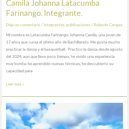
Camila Johanna Latacumba
Camila
Johanna
Farinango. Integrante.
Latacumba
Farinango.
Deja un comentario
/
Integrantes
,
publicaciones
/
Rolando Cangas
Integrante.
Mi nombre es Latacumba Farinango Johanna Camila, una joven de
17 años que cursa el último año de Bachillerato. Me gusta mucho
practicar la danza y el basquetball. Practico la danza desde agosto
del 2024, aun que llevo poco tiempo, he vivido una experiencia
muy bonita: he aprendido nuevas técnicas, he descubierto su
capacidad para
Leer más »
Nathaly
Angelica
Pusda
Aguirre.