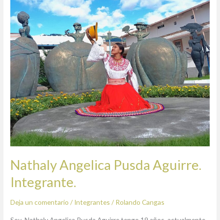
Integrante.
Nathaly Angelica Pusda Aguirre.
Integrante.
Deja un comentario
/
Integrantes
/
Rolando Cangas
Soy Nathaly Angelica Pusda Aguirre tengo 19 años, actualmente