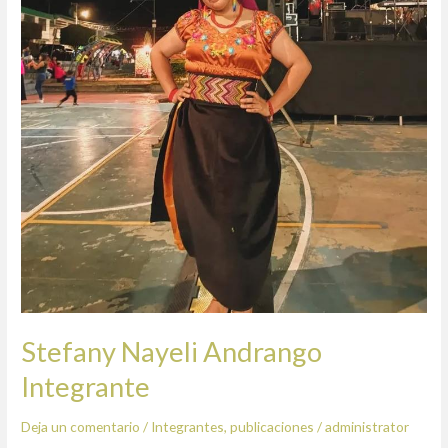
Stefany Nayeli Andrango
Integrante
Deja un comentario
/
Integrantes
,
publicaciones
/
administrator