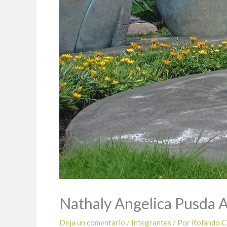
Nathaly Angelica Pusda A
Deja un comentario
/
Integrantes
/ Por
Rolando 