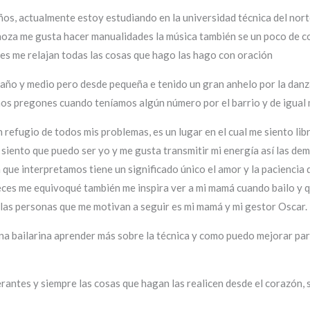
s, actualmente estoy estudiando en la universidad técnica del norte
hoza me gusta hacer manualidades la música también se un poco de co
les me relajan todas las cosas que hago las hago con oración
o y medio pero desde pequeña e tenido un gran anhelo por la danza
unos pregones cuando teníamos algún número por el barrio y de igual
n refugio de todos mis problemas, es un lugar en el cual me siento l
 siento que puedo ser yo y me gusta transmitir mi energía así las d
 que interpretamos tiene un significado único el amor y la paciencia
ces me equivoqué también me inspira ver a mi mamá cuando bailo y qu
 las personas que me motivan a seguir es mi mamá y mi gestor Oscar.
ena bailarina aprender más sobre la técnica y como puedo mejorar pa
erantes y siempre las cosas que hagan las realicen desde el corazón