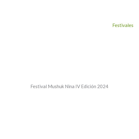
Quiénes somos
TV
Academia/Danza
Festivales
Organizaciones Fraternas
Festival Mushuk Nina IV Edición 2024