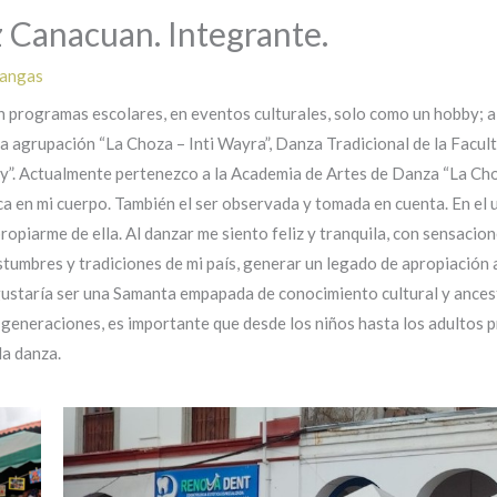
 Canacuan. Integrante.
Cangas
 programas escolares, en eventos culturales, solo como un hobby; a 
la agrupación “La Choza – Inti Wayra”, Danza Tradicional de la Faculta
ay”. Actualmente pertenezco a la Academia de Artes de Danza “La Ch
ica en mi cuerpo. También el ser observada y tomada en cuenta. En el
propiarme de ella. Al danzar me siento feliz y tranquila, con sensacio
ostumbres y tradiciones de mi país, generar un legado de apropiación 
gustaría ser una Samanta empapada de conocimiento cultural y ancest
 generaciones, es importante que desde los niños hasta los adultos p
la danza.