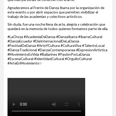
Agradecemos al Frente de Danza Ibarra por la organización de
este evento y por abrir espacios que permiten visibilizar el
trabajo de las academias y colectivos artísticos.
Sin duda, fue una noche llena de arte, alegría y celebración que
quedará en la memoria de todos quienes formamos parte de ella.
#LaChoza #AcademiaDeDanza #DanzaIbarra #IbarraCultural
#DanzaEcuador #DiaInternacionalDeLaDanza
#FestivalDeDanza #ArteYCultura #CulturaViva #TalentoLocal
#DanzaTradicional #DanzaContemporanea #ExpresionArtistica
#MovimientoEsVida #Bailarines #PasiónPorLaDanza
#EscenaCultural #IdentidadCultural #OrgulloCultural
#ArteEnMovimiento✨