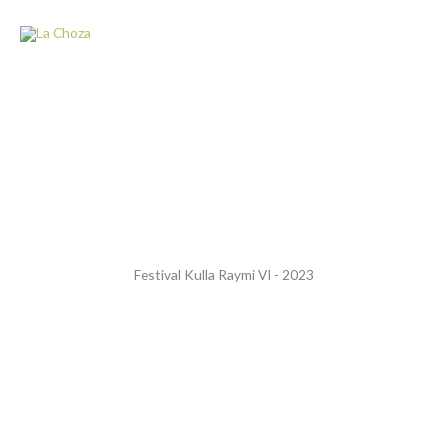
Ir
al
contenido
Organizaciones Fraternas
Festival Kulla Raymi VI - 2023