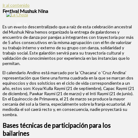
Ir al contenido
Festival Mushuk Nina
Es un evento descentralizado que a raíz de esta celebración ancestral
del Mushuk Nina hemos organizado la entrega de galardones y
encuentro de danza por parejas a integrantes con trayectoria por más
de 5 años consecutivos en la misma agrupación con el fin de valorizar
su trabajo interno y externo de su grupo con danza, solidaridad y
trabajo social. Este galardón servirá para su trayectoria cultural y
validación de conocimientos por experiencia en las instancias que lo
permitan.
El calendario Andino está marcado por la ‘Chacana’ o ‘Cruz Andina’
representación que tiene una forma cuadrada en la que se marcan dos
equinoccios y dos solsticios en el ciclo de vida correspondiente a un
año, estos son: Koya/Kulla Raymi (21 de septiembre), Capac Raymi (21
de diciembre), Pawkar Raymi (21 de marzo) y el Inti Raymi (21 de junio).
En el Equinoccio de Primavera, el 21 de marzo se produce la mayor
cercanía del sol a la tierra, especialmente sobre la franja ecuatorial. Al
mediodía el sol caerá recto y, en consecuencia, nadie proyectará su
sombra.
Bases técnicas de participación para los
bailarines